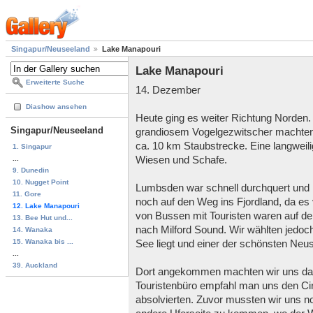
Singapur/Neuseeland
Lake Manapouri
Lake Manapouri
Erweiterte Suche
14. Dezember
Diashow ansehen
Heute ging es weiter Richtung Norden
Singapur/Neuseeland
grandiosem Vogelgezwitscher machten 
ca. 10 km Staubstrecke. Eine langweil
1. Singapur
...
Wiesen und Schafe.
9. Dunedin
10. Nugget Point
Lumbsden war schnell durchquert und
11. Gore
noch auf den Weg ins Fjordland, da es
12. Lake Manapouri
von Bussen mit Touristen waren auf d
13. Bee Hut und...
nach Milford Sound. Wir wählten jedoc
14. Wanaka
15. Wanaka bis ...
See liegt und einer der schönsten Neus
...
39. Auckland
Dort angekommen machten wir uns dara
Touristenbüro empfahl man uns den Cir
absolvierten. Zuvor mussten wir uns n