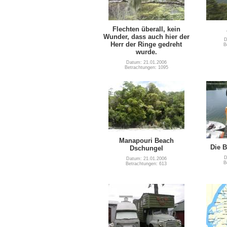
Flechten überall, kein
Wunder, dass auch hier der
D
Herr der Ringe gedreht
B
wurde.
Datum: 21.01.2006
Betrachtungen: 1095
Manapouri Beach
Die B
Dschungel
D
Datum: 21.01.2006
B
Betrachtungen: 613