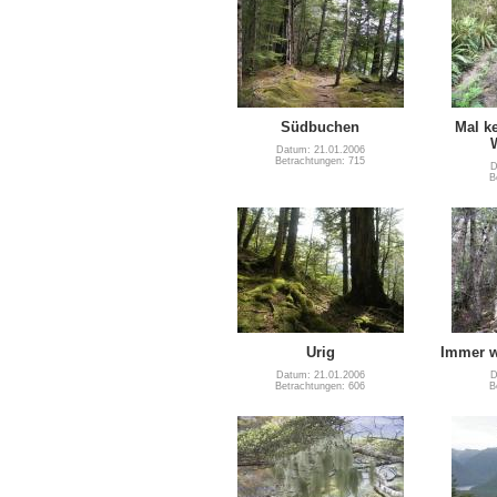
Südbuchen
Mal ke
Datum: 21.01.2006
Betrachtungen: 715
D
B
Urig
Immer w
Datum: 21.01.2006
D
Betrachtungen: 606
B