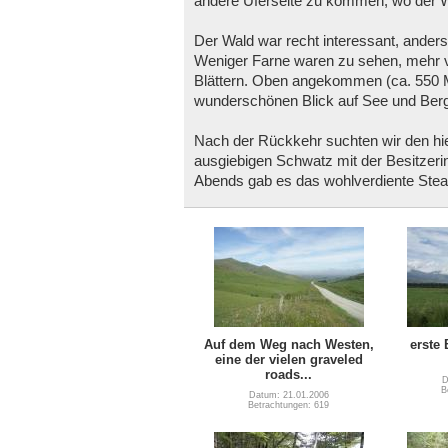
andere Uferseite zu kommen, wo der
Der Wald war recht interessant, anders
Weniger Farne waren zu sehen, mehr v
Blättern. Oben angekommen (ca. 550 M
wunderschönen Blick auf See und Berg
Nach der Rückkehr suchten wir den hi
ausgiebigen Schwatz mit der Besitzerin 
Abends gab es das wohlverdiente Stea
Auf dem Weg nach Westen,
erste
eine der vielen graveled
roads...
D
B
Datum: 21.01.2006
Betrachtungen: 619