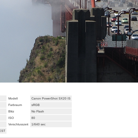
Modell
Canon PowerShot SX20 IS
Farbraum
sRGB
Blitz
No Flash
ISO
80
Verschlusszeit
1/640 sec
CEST