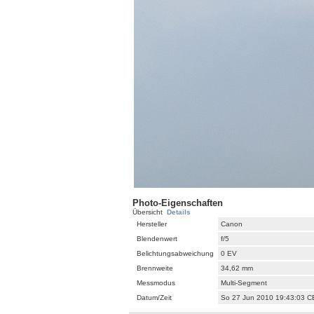
Photo-Eigenschaften
Übersicht
Details
Hersteller
Canon
Blendenwert
f/5
Belichtungsabweichung
0 EV
Brennweite
34,62 mm
Messmodus
Multi-Segment
Datum/Zeit
So 27 Jun 2010 19:43:03 