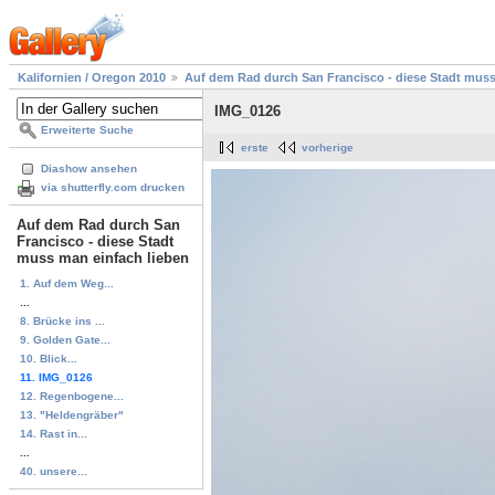
Kalifornien / Oregon 2010
Auf dem Rad durch San Francisco - diese Stadt muss
IMG_0126
Erweiterte Suche
erste
vorherige
Diashow ansehen
via shutterfly.com drucken
Auf dem Rad durch San
Francisco - diese Stadt
muss man einfach lieben
1. Auf dem Weg...
...
8. Brücke ins ...
9. Golden Gate...
10. Blick...
11. IMG_0126
12. Regenbogene...
13. "Heldengräber"
14. Rast in...
...
40. unsere...