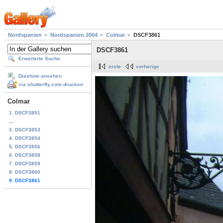
Nordspanien
Nordspanien 2004
Colmar
DSCF3861
DSCF3861
Erweiterte Suche
erste
vorherige
Diashow ansehen
via shutterfly.com drucken
Colmar
1. DSCF3851
...
3. DSCF3853
4. DSCF3854
5. DSCF3856
6. DSCF3858
7. DSCF3859
8. DSCF3860
9. DSCF3861