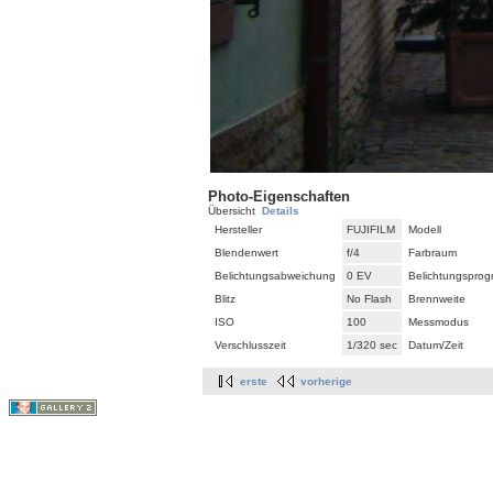
Photo-Eigenschaften
Übersicht
Details
Hersteller
FUJIFILM
Modell
Blendenwert
f/4
Farbraum
Belichtungsabweichung
0 EV
Belichtungspro
Blitz
No Flash
Brennweite
ISO
100
Messmodus
Verschlusszeit
1/320 sec
Datum/Zeit
erste
vorherige