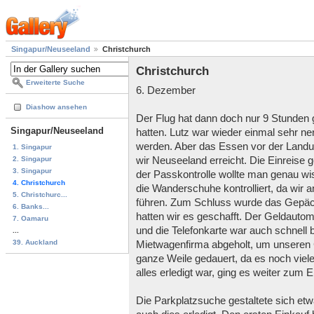
Singapur/Neuseeland
Christchurch
Christchurch
Erweiterte Suche
6. Dezember
Diashow ansehen
Der Flug hat dann doch nur 9 Stunden 
Singapur/Neuseeland
hatten. Lutz war wieder einmal sehr ne
werden. Aber das Essen vor der Landun
1. Singapur
2. Singapur
wir Neuseeland erreicht. Die Einreise
3. Singapur
der Passkontrolle wollte man genau wi
4. Christchurch
die Wanderschuhe kontrolliert, da wir 
5. Christchurc...
führen. Zum Schluss wurde das Gepäck
6. Banks...
hatten wir es geschafft. Der Geldauto
7. Oamaru
und die Telefonkarte war auch schnell
...
39. Auckland
Mietwagenfirma abgeholt, um unseren
ganze Weile gedauert, da es noch viel
alles erledigt war, ging es weiter zum E
Die Parkplatzsuche gestaltete sich et