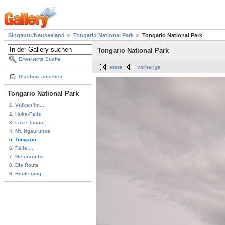
Singapur/Neuseeland
Tongario National Park
Tongario National Park
Tongario National Park
Erweiterte Suche
erste
vorherige
Diashow ansehen
Tongario National Park
1. Vulkan im...
2. Huka-Falls
3. Lake Taupo ...
4. Mt. Ngauruhoe
5. Tongario...
6. Fälle,...
7. Gesträuchs
8. Die Route
9. Heute ging ...