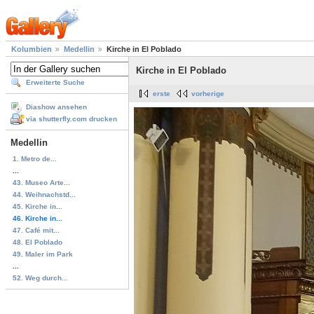
Kolumbien
Medellin
Kirche in El Poblado
Kirche in El Poblado
Erweiterte Suche
erste
vorherige
Diashow ansehen
via shutterfly.com drucken
Medellin
1. Metro de...
...
43. Museo Arte...
44. Weihnachstd...
45. Kirche in...
46. Kirche in...
47. Café mit...
48. El Poblado
49. Maler im Park
...
52. Weg durch...