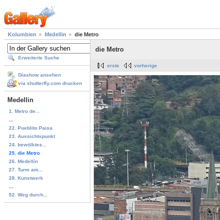
Kolumbien
Medellin
die Metro
die Metro
Erweiterte Suche
erste
vorherige
Diashow ansehen
via shutterfly.com drucken
Medellin
1. Metro de...
...
22. Pueblito Paisa
23. Aussichtspunkt
24. bewölktes...
25. die Metro
26. Medellín
27. Turm am...
28. Kunstwerk
...
52. Weg durch...