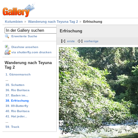
Kolumbien
Wanderung nach Teyuna Tag 2
Erfrischung
Erfrischung
Erweiterte Suche
erste
vorherige
Diashow ansehen
via shutterfly.com drucken
Wanderung nach Teyuna
Tag 2
1. Gänsemarsch
...
35. Schatten
36. Rio Buritaca
37. Baden im...
38. Erfrischung
39. 89-Butterfly
40. Rio Buritaca
41. Hat jeder...
...
59. Track