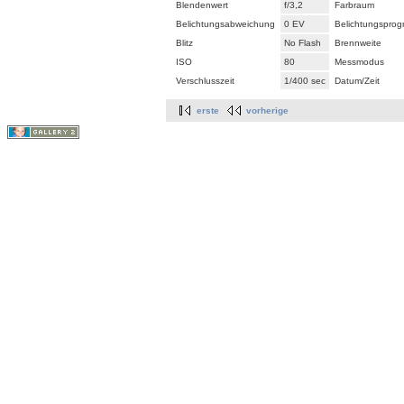
Blendenwert
f/3,2
Farbraum
Belichtungsabweichung
0 EV
Belichtungspro
Blitz
No Flash
Brennweite
ISO
80
Messmodus
Verschlusszeit
1/400 sec
Datum/Zeit
erste
vorherige