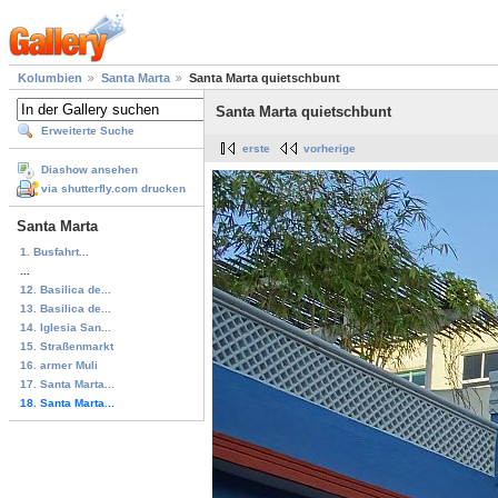
Kolumbien
Santa Marta
Santa Marta quietschbunt
Santa Marta quietschbunt
Erweiterte Suche
erste
vorherige
Diashow ansehen
via shutterfly.com drucken
Santa Marta
1. Busfahrt...
...
12. Basilica de...
13. Basilica de...
14. Iglesia San...
15. Straßenmarkt
16. armer Muli
17. Santa Marta...
18. Santa Marta...