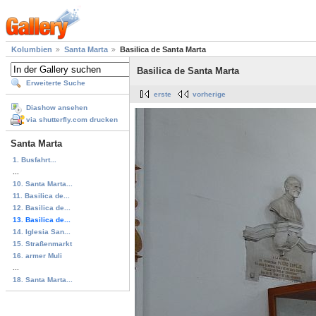
Kolumbien
Santa Marta
Basilica de Santa Marta
Basilica de Santa Marta
Erweiterte Suche
erste
vorherige
Diashow ansehen
via shutterfly.com drucken
Santa Marta
1. Busfahrt...
...
10. Santa Marta...
11. Basilica de...
12. Basilica de...
13. Basilica de...
14. Iglesia San...
15. Straßenmarkt
16. armer Muli
...
18. Santa Marta...